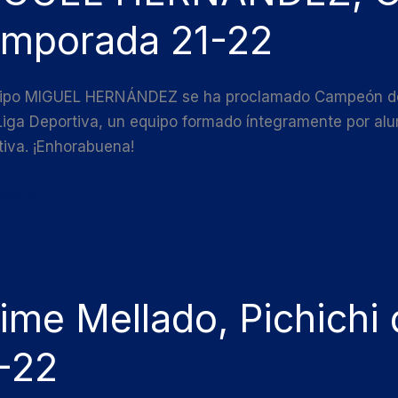
eón
mporada 21-22
rada
uipo MIGUEL HERNÁNDEZ se ha proclamado Campeón de Li
Liga Deportiva, un equipo formado íntegramente por alu
iva. ¡Enhorabuena!
más »
ime Mellado, Pichichi
o,
hi
-22