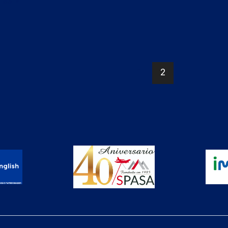
más »
1
2