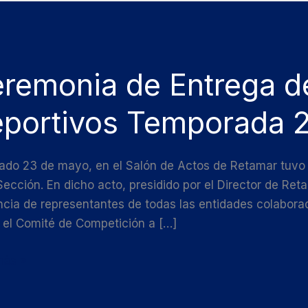
onia
remonia de Entrega d
ga
portivos Temporada 
os
tivos
sado 23 de mayo, en el Salón de Actos de Retamar tuvo
rada
Sección. En dicho acto, presidido por el Director de Re
cia de representantes de todas las entidades colabora
 el Comité de Competición a […]
más »