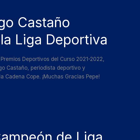
ngo Castaño
la Liga Deportiva
 Premios Deportivos del Curso 2021-2022,
go Castaño, periodista deportivo y
a Cadena Cope. ¡Muchas Gracias Pepe!
ampeón de Liga