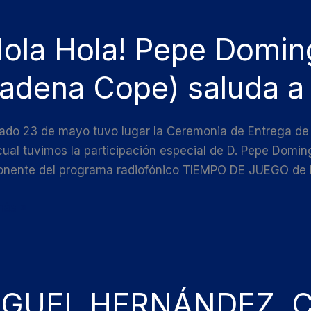
Hola Hola! Pepe Domi
adena Cope) saluda a 
go
ño
sado 23 de mayo tuvo lugar la Ceremonia de Entrega de
na
cual tuvimos la participación especial de D. Pepe Domin
nente del programa radiofónico TIEMPO DE JUEGO de l
a
más »
tiva
EL
GUEL HERNÁNDEZ, C
ÁNDEZ,