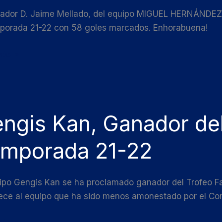
rada
gador D. Jaime Mellado, del equipo MIGUEL HERNÁNDEZ s
mporada 21-22 con 58 goles marcados. Enhorabuena!
más »
s
ngis Kan, Ganador del
or
mporada 21-22
o
ipo Gengis Kan se ha proclamado ganador del Trofeo Fai
ece al equipo que ha sido menos amonestado por el Co
rada