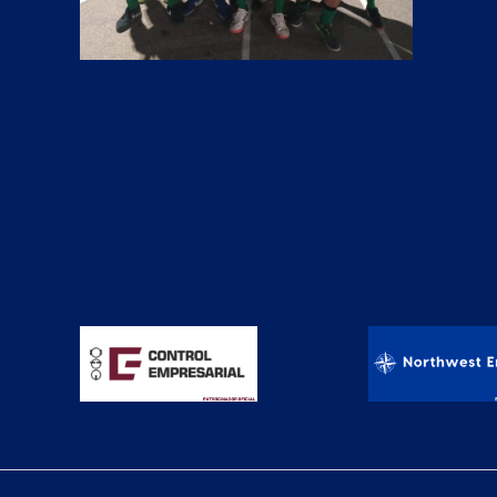
Leer 
22
←
Anterior