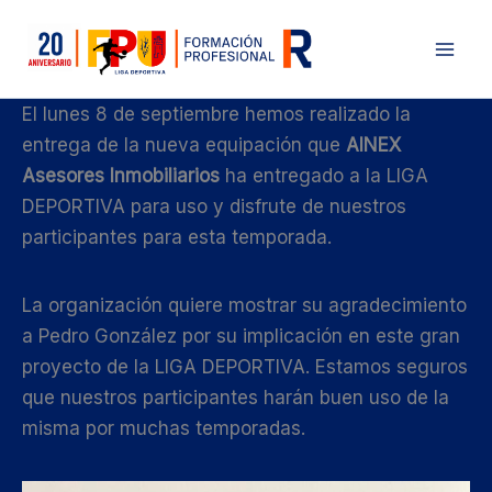
Ir
al
contenido
El lunes 8 de septiembre hemos realizado la
entrega de la nueva equipación que
AINEX
Asesores Inmobiliarios
ha entregado a la LIGA
DEPORTIVA para uso y disfrute de nuestros
participantes para esta temporada.
La organización quiere mostrar su agradecimiento
a Pedro González por su implicación en este gran
proyecto de la LIGA DEPORTIVA. Estamos seguros
que nuestros participantes harán buen uso de la
misma por muchas temporadas.