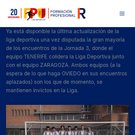
Ir
al
contenido
Ya está disponible la última actualización de la
liga deportiva una vez disputada la gran mayoría
de los encuentros de la Jornada 3, donde el
equipo TENERIFE colidera la Liga Deportiva junto
con el equipo ZARAGOZA. Ambos equipos (a la
espera de lo que haga OVIEDO en sus encuentros
aplazados) son los que de momento, se
mantienen invictos en la Liga.