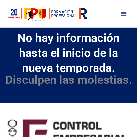
Ir
al
contenido
No hay información
hasta el inicio de la
nueva temporada.
Disculpen las molestias.