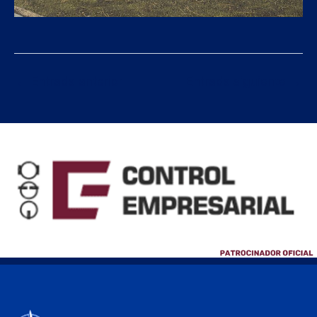
←
Entrada anterior
Entrada siguiente
→