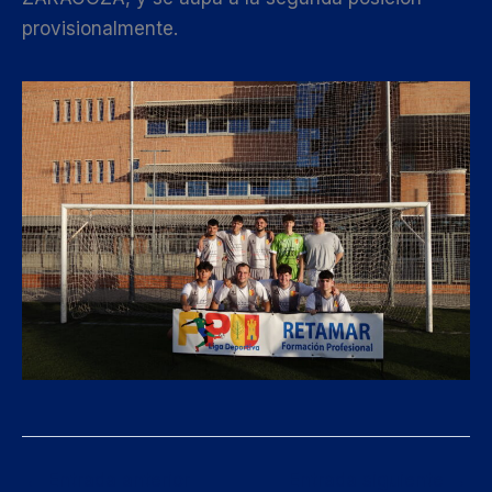
provisionalmente.
←
Entrada anterior
Entrada siguiente
→