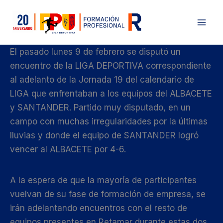
Ir
al
contenido
El pasado lunes 9 de febrero se disputó un
encuentro de la LIGA DEPORTIVA correspondiente
al adelanto de la Jornada 19 del calendario de
LIGA que enfrentaban a los equipos del ALBACETE
y SANTANDER. Partido muy disputado, en un
campo con muchas irregularidades por la últimas
lluvias y donde el equipo de SANTANDER logró
vencer al ALBACETE por 4-6.
A la espera de que la mayoría de participantes
vuelvan de su fase de formación de empresa, se
irán adelantando encuentros con el resto de
equipos presentes en Retamar durante estas dos