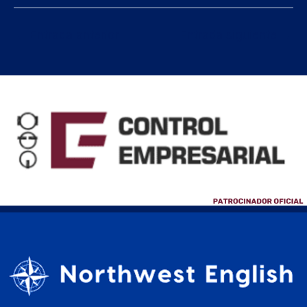
←
Entrada anterior
Entrada siguiente
→