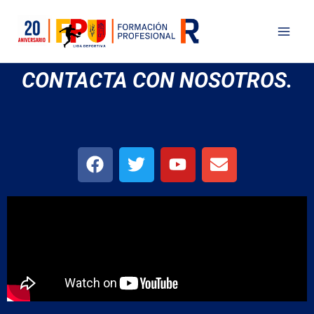
Ir
al
contenido
CONTACTA CON NOSOTROS.
F
T
Y
E
a
w
o
n
c
i
u
v
e
t
t
e
b
t
u
l
o
e
b
o
o
r
e
p
k
e